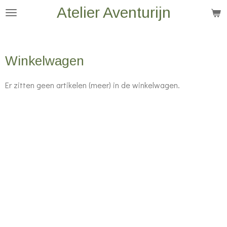
Atelier Aventurijn
Ga
direct
naar
de
Winkelwagen
hoofdinhoud
Er zitten geen artikelen (meer) in de winkelwagen.