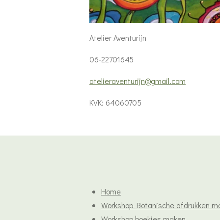
Atelier Aventurijn
06-22701645
atelieraventurijn@gmail.com
KVK: 64060705
Home
Workshop Botanische afdrukken m
Workshop boekjes maken